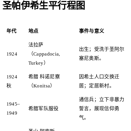
圣帕伊希生平行程图
年代
地点
事件与意义
法拉萨
出生；受洗于圣阿尔
1924
（Cappadocia,
塞尼奥斯。
Turkey）
1924
希腊 科诺尼察
因希土人口交换迁
秋
（Konitsa）
居；定居新村。
通信兵；立下非暴力
1945–
希腊军队服役
誓言，展现信仰勇
1949
气。