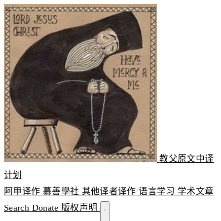
教父原文中译
计划
阿甲译作
慕善學社
其他译者译作
语言学习
学术文章
Search
Donate
版权声明