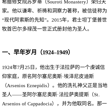
希腊修女院苏罗蒂（Souroti Monastery）荣归天
家。他以谦卑、祈祷和洞察力著称，被信徒称为
“现代阿索斯的先知”。2015年，君士坦丁堡普世
牧首巴尔多禄茂一世正式册封他为圣人。
一、早年岁月（1924–1949）
1924年7月25日，他出生于法拉萨的一个虔诚信
仰家庭，原名阿尔塞尼奥斯·埃泽尼皮迪斯
（Arsenios Eznepidis）。他的洗礼神父正是当地
圣人——圣阿尔塞尼奥斯·法拉萨奥提斯（St.
Arsenios of Cappadocia），并为他取同名。那一