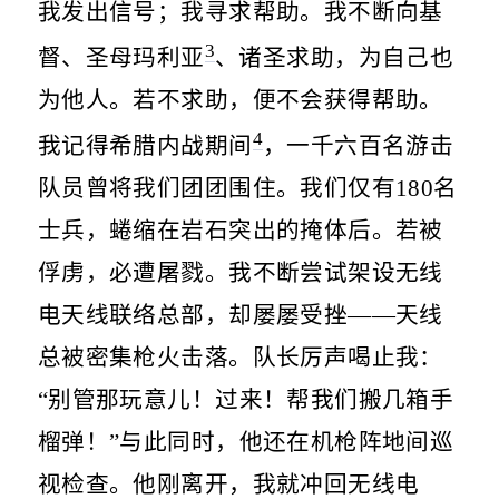
我发出信号；我寻求帮助。我不断向基
3
督、圣母玛利亚
、诸圣求助，为自己也
为他人。若不求助，便不会获得帮助。
4
我记得希腊内战期间
，一千六百名游击
队员曾将我们团团围住。我们仅有180名
士兵，蜷缩在岩石突出的掩体后。若被
俘虏，必遭屠戮。我不断尝试架设无线
电天线联络总部，却屡屡受挫——天线
总被密集枪火击落。队长厉声喝止我：
“别管那玩意儿！过来！帮我们搬几箱手
榴弹！”与此同时，他还在机枪阵地间巡
视检查。他刚离开，我就冲回无线电