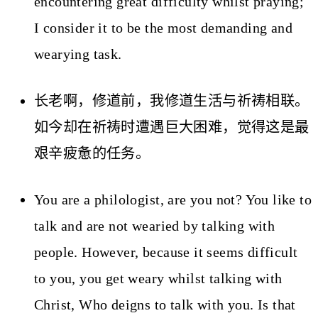
encountering great difficulty whilst praying;
I consider it to be the most demanding and
wearying task.
长老啊，修道前，我修道生活与祈祷相联。
如今却在祈祷时遭遇巨大困难，觉得这是最
艰辛疲惫的任务。
You are a philologist, are you not? You like to
talk and are not wearied by talking with
people. However, because it seems difficult
to you, you get weary whilst talking with
Christ, Who deigns to talk with you. Is that