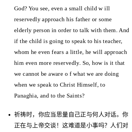
God? You see, even a small child w ill
reservedly approach his father or some
elderly person in order to talk with them. And
if the child is going to speak to his teacher,
whom he even fears a little, he will approach
him even more reservedly. So, how is it that
we cannot be aware o f what we are doing
when we speak to Christ Himself, to
Panaghia, and to the Saints?
祈祷时，你应当思量自己正与何人对话。你
正在与上帝交谈！这难道是小事吗？人们对