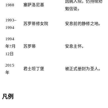
因病入院，仍持续劝
1988
塞萨洛尼基
勉信徒。
1993–
苏罗蒂修女院
安息前的静修之地。
1994
1994
年7月
苏罗蒂
安息主怀。
12日
2015
君士坦丁堡
被正式册封为圣人。
年
凡例