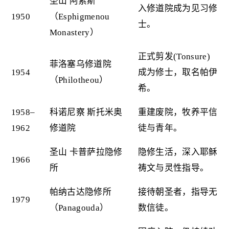
圣山 阿索斯
入修道院成为见习修
1950
（Esphigmenou
士。
Monastery）
正式剪发(Tonsure)
菲洛塞乌修道院
1954
成为修士，取名帕伊
（Philotheou）
希。
1958–
科诺尼察 斯托米奥
重建废院，牧养平信
1962
修道院
徒与青年。
圣山 卡普萨拉隐修
隐修生活，深入耶稣
1966
所
祷文与灵性指导。
帕纳古达隐修所
接待朝圣者，指导无
1979
（Panagouda）
数信徒。