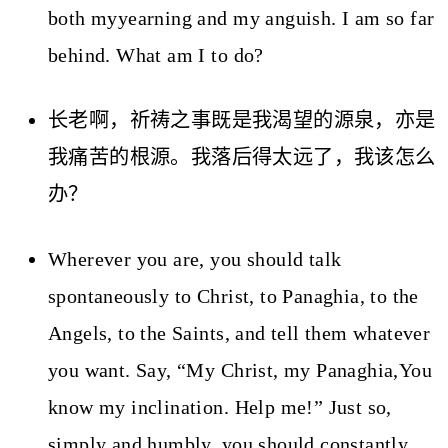
both myyearning and my anguish. I am so far
behind. What am I to do?
长老啊，祈祷之事既是我渴望的源泉，亦是
我痛苦的根源。我落后得太远了，我该怎么
办？
Wherever you are, you should talk
spontaneously to Christ, to Panaghia, to the
Angels, to the Saints, and tell them whatever
you want. Say, “My Christ, my Panaghia,You
know my inclination. Help me!” Just so,
simply and humbly, you should constantly