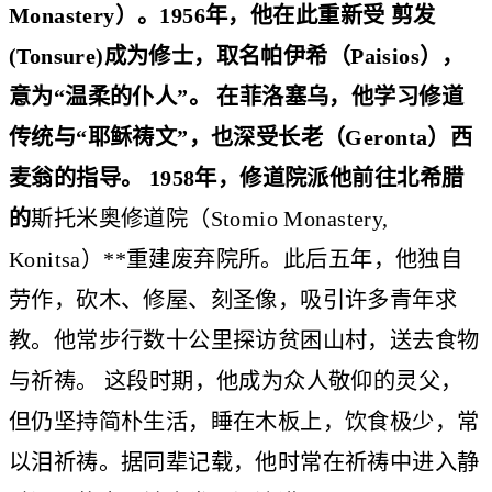
Monastery）。1956年，他在此重新受 剪发
(Tonsure)成为修士，取名帕伊希（Paisios），
意为“温柔的仆人”。 在菲洛塞乌，他学习修道
传统与“耶稣祷文”，也深受长老（Geronta）西
麦翁的指导。 1958年，修道院派他前往北希腊
的
斯托米奥修道院（Stomio Monastery,
Konitsa）**重建废弃院所。此后五年，他独自
劳作，砍木、修屋、刻圣像，吸引许多青年求
教。他常步行数十公里探访贫困山村，送去食物
与祈祷。 这段时期，他成为众人敬仰的灵父，
但仍坚持简朴生活，睡在木板上，饮食极少，常
以泪祈祷。据同辈记载，他时常在祈祷中进入静