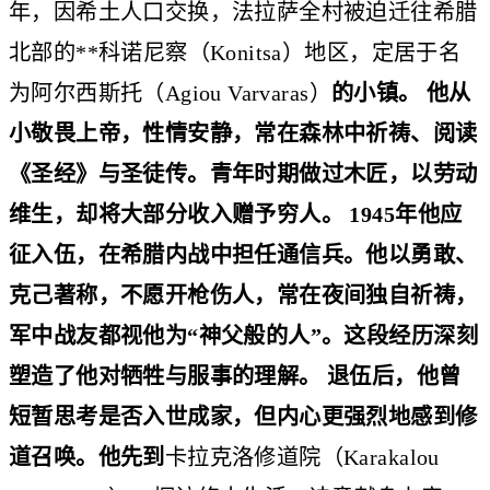
年，因希土人口交换，法拉萨全村被迫迁往希腊
北部的**科诺尼察（Konitsa）地区，定居于名
为阿尔西斯托（Agiou Varvaras）
的小镇。 他从
小敬畏上帝，性情安静，常在森林中祈祷、阅读
《圣经》与圣徒传。青年时期做过木匠，以劳动
维生，却将大部分收入赠予穷人。 1945年他应
征入伍，在希腊内战中担任通信兵。他以勇敢、
克己著称，不愿开枪伤人，常在夜间独自祈祷，
军中战友都视他为“神父般的人”。这段经历深刻
塑造了他对牺牲与服事的理解。 退伍后，他曾
短暂思考是否入世成家，但内心更强烈地感到修
道召唤。他先到
卡拉克洛修道院（Karakalou