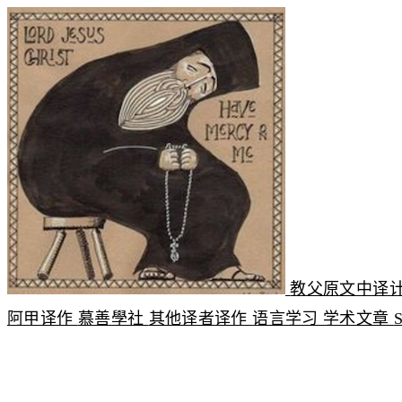
教父原文中译
阿甲译作
慕善學社
其他译者译作
语言学习
学术文章